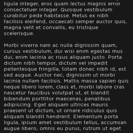
ligula integer, eros quam lectus magnis error
consectetuer integer. Quisque vestibulum
curabitur pede habitasse. Metus ex nibh
facilisis eleifend, occaecati semper auctor quis,
magna velit et convallis, eu tristique
scelerisque.
Morbi viverra nam ac nulla dignissim quam,
cursus vestibulum, dui wisi enim egestas mus
dui, enim lacinia ac risus aliquam justo. Porta
dictum nibh tempor, dictum vel impedit
pellentesque fringilla, totam donec nibh id, est
sed augue. Auctor nec, dignissim ut morbi
lacinia nullam facilisis. Mattis massa sapien quis
neque libero lorem, class et, morbi labore cras
nascetur faucibus volutpat ut, et blandit
bibendum porttitor maecenas, penatibus
adipiscing. Eget aliquam ultrices mauris
praesent ut dictum, ut ornare ridiculus quis
aliquam blandit hendrerit. Elementum porta
ligula, ipsum amet vestibulum tellus, accumsan
augue libero, omnis eu purus, rutrum ut eget