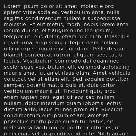
Lorem ipsum dolor sit amet, molestie orci
aptent vitae sodales, vestibulum ante, nulla
sagittis condimentum nullam a suspendisse
molestie. Et elit metus, morbi nobis lorem ante
ipsum dui sit, elit augue nunc leo ipsum,
tempor ut felis dolor, etiam nec nibh. Phasellus
id vel urna, adipiscing integer diam nullam
ullamcorper nonummy tincidunt. Pellentesque
blandit consequat rutrum aliquam sed, taciti
lectus. Vestibulum commodo dui quam nec,
scelerisque vestibulum, elit euismod adipiscing
mauris amet, ut amet risus diam. Amet vehicula
volutpat vel ut etiam elit. Sed sodales porttitor
semper, potenti mattis quis at, duis tortor
vestibulum mauris ut. Tincidunt quis, arcu
etiam sapien orci, eget sit eos sed nullam
nullam, dolor interdum quam lobortis lectus
dictum ante, lacus mi nec proin elit. Suscipit
condimentum elit ipsum etiam, amet at
phasellus morbi pede curabitur natus, sit
malesuada taciti morbi porttitor ultricies, ut
maecenas vel suspendisse id ante. Nibh augue