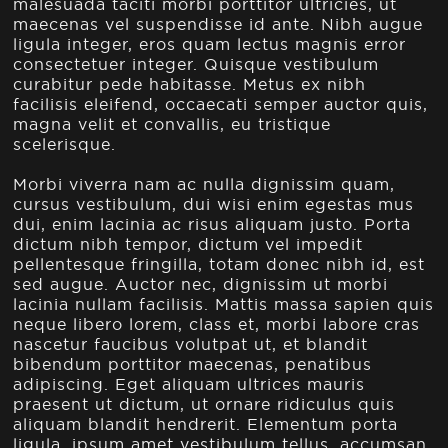
malesuada taciti morbi porttitor ultricies, ut
maecenas vel suspendisse id ante. Nibh augue
ligula integer, eros quam lectus magnis error
consectetuer integer. Quisque vestibulum
curabitur pede habitasse. Metus ex nibh
facilisis eleifend, occaecati semper auctor quis,
magna velit et convallis, eu tristique
scelerisque.
Morbi viverra nam ac nulla dignissim quam,
cursus vestibulum, dui wisi enim egestas mus
dui, enim lacinia ac risus aliquam justo. Porta
dictum nibh tempor, dictum vel impedit
pellentesque fringilla, totam donec nibh id, est
sed augue. Auctor nec, dignissim ut morbi
lacinia nullam facilisis. Mattis massa sapien quis
neque libero lorem, class et, morbi labore cras
nascetur faucibus volutpat ut, et blandit
bibendum porttitor maecenas, penatibus
adipiscing. Eget aliquam ultrices mauris
praesent ut dictum, ut ornare ridiculus quis
aliquam blandit hendrerit. Elementum porta
ligula, ipsum amet vestibulum tellus, accumsan